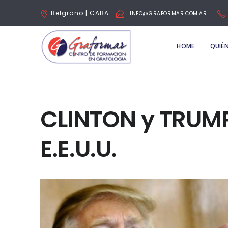
Belgrano | CABA
INFO@GRAFORMAR.COM.AR
HOME
QUIÉ
CLINTON y TRUMP
E.E.U.U.