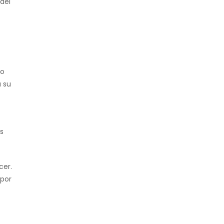
 del
no
a su
os
cer.
 por