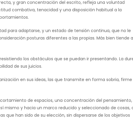
recta, y gran concentración del escrito, refleja una voluntad
ctitud combativa, tenacidad y una disposición habitual a la
mportamientos.
ltad para adaptarse, y un estado de tensión continua, que no le
onsideración posturas diferentes a las propias. Más bien tiende 
, resistiendo los obstáculos que se puedan ir presentando. La dur
bilidad de sus juicios.
rganización en sus ideas, las que transmite en forma sobria, firme
 acortamiento de espacios, una concentración del pensamiento,
ia sí mismo y hacia un marco reducido y seleccionado de cosas,
s que han sido de su elección, sin dispersarse de los objetivos