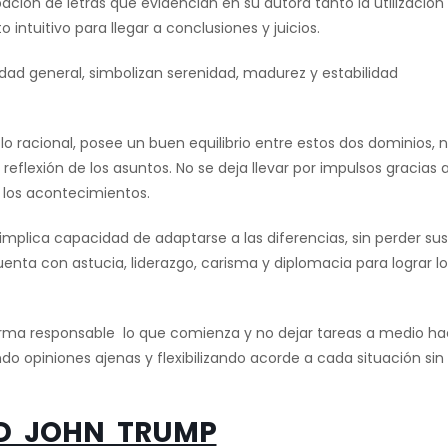
ación de letras que evidencian en su autora tanto la utilización
ntuitivo para llegar a conclusiones y juicios.
aridad general, simbolizan serenidad, madurez y estabilidad
o racional, posee un buen equilibrio entre estos dos dominios, 
o reflexión de los asuntos. No se deja llevar por impulsos gracias 
 los acontecimientos.
implica capacidad de adaptarse a las diferencias, sin perder sus
uenta con astucia, liderazgo, carisma y diplomacia para lograr l
orma responsable lo que comienza y no dejar tareas a medio ha
o opiniones ajenas y flexibilizando acorde a cada situación sin
D JOHN TRUMP