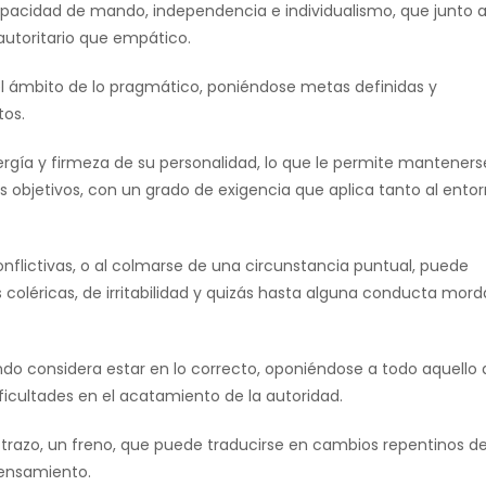
pacidad de mando, independencia e individualismo, que junto 
utoritario que empático.
el ámbito de lo pragmático, poniéndose metas definidas y
tos.
energía y firmeza de su personalidad, lo que le permite manteners
s objetivos, con un grado de exigencia que aplica tanto al ento
flictivas, o al colmarse de una circunstancia puntual, puede
oléricas, de irritabilidad y quizás hasta alguna conducta mord
do considera estar en lo correcto, oponiéndose a todo aquello
icultades en el acatamiento de la autoridad.
 trazo, un freno, que puede traducirse en cambios repentinos d
pensamiento.