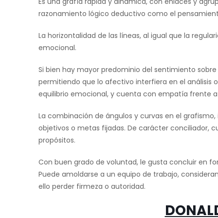
Es una grafía rápida y dinámica, con enlaces y agrup
razonamiento lógico deductivo como el pensamiento i
La horizontalidad de las líneas, al igual que la regul
emocional.
Si bien hay mayor predominio del sentimiento sobre l
permitiendo que lo afectivo interfiera en el análisis 
equilibrio emocional, y cuenta con empatía frente a
La combinación de ángulos y curvas en el grafismo, 
objetivos o metas fijadas. De carácter conciliador, c
propósitos.
Con buen grado de voluntad, le gusta concluir en f
Puede amoldarse a un equipo de trabajo, considerand
ello perder firmeza o autoridad.
DONAL