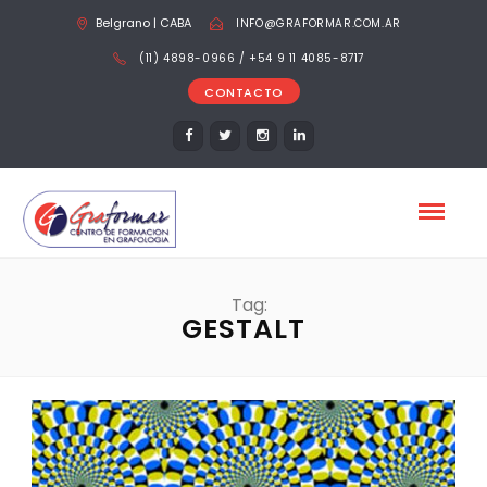
Belgrano | CABA
INFO@GRAFORMAR.COM.AR
(11) 4898-0966 / +54 9 11 4085-8717
CONTACTO
Tag:
GESTALT